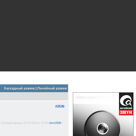
Каскадный режим
|
Линейный режим
#2536
(Отредактировал 25-03-2013 в 20:02
vlsm2008
.)