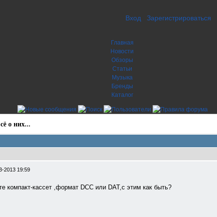
Вход
Зарегистрироваться
Главная
Новости
Обзоры
Статьи
Музыка
Бренды
Каталог
ё о них...
3-2013 19:59
те компакт-кассет ,формат DCC или DAT,с этим как быть?