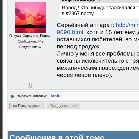
Народ ! Кто нибудь сталкивался
в #2867 посту...
Серьёзный аппарат:
http://m
9090.html,
хотя и 15 лет ему.
Откуда: Серпухов, Россия
оставшихся любителей, во мн
Сообщений: 449
период продаж.
Репутация:
37
Лично у меня все проблемы 
связаны исключительно с гря
механическим повреждением 
через левое плечо).
kestrel
Выразили согласие:
«« Предыдущая
Следующая »»
Сообщения в этой теме