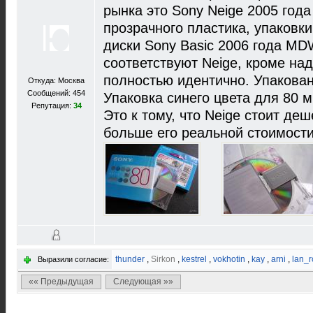
рынка это Sony Neige 2005 год
прозрачного пластика, упаковки
диски Sony Basic 2006 года M
соответствуют Neige, кроме над
полностью идентично. Упакова
Откуда: Москва
Сообщений: 454
Упаковка синего цвета для 80 м
Репутация:
34
Это к тому, что Neige стоит деш
больше его реальной стоимости
thunder
,
Sirkon
,
kestrel
,
vokhotin
,
kay
,
arni
,
lan_r
Выразили согласие:
«« Предыдущая
Следующая »»