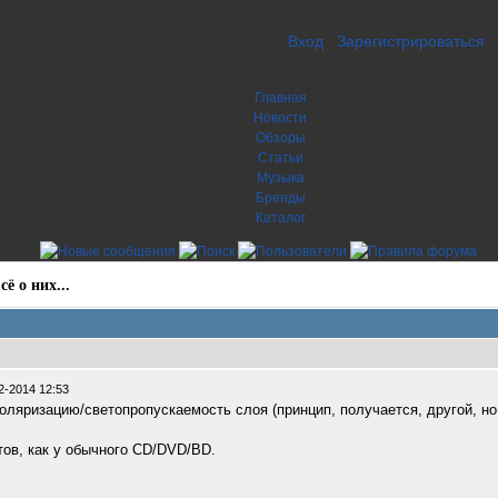
Вход
Зарегистрироваться
Главная
Новости
Обзоры
Статьи
Музыка
Бренды
Каталог
ё о них...
2-2014 12:53
поляризацию/светопропускаемость слоя (принцип, получается, другой, но 
ов, как у обычного CD/DVD/BD.