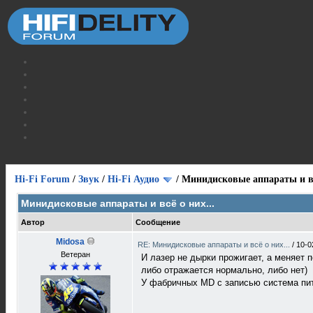
Hi-Fi Forum
/
Звук
/
Hi-Fi Аудио
/
Минидисковые аппараты и вс
Минидисковые аппараты и всё о них...
Автор
Сообщение
Midosa
RE: Минидисковые аппараты и всё о них...
/
10-0
Ветеран
И лазер не дырки прожигает, а меняет 
либо отражается нормально, либо нет)
У фабричных MD с записью система пит