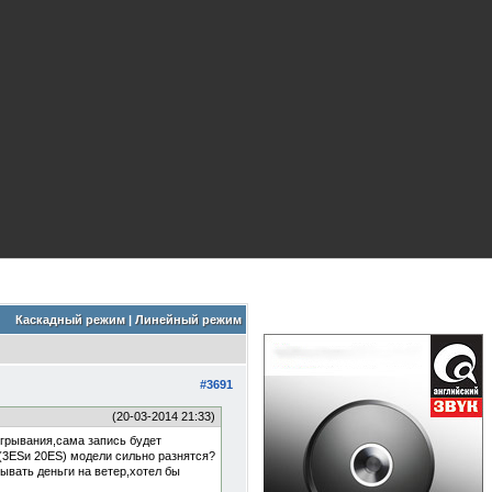
Каскадный режим
|
Линейный режим
#3691
(20-03-2014 21:33)
игрывания,сама запись будет
е(3ESи 20ES) модели сильно разнятся?
сывать деньги на ветер,хотел бы