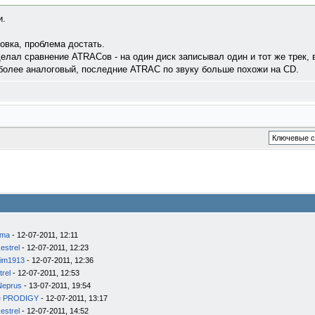
и.
овка, проблема достать.
делал сравнение ATRACов - на один диск записывал один и тот же трек, 
более аналоговый, последние ATRAC по звуку больше похожи на CD.
ema
- 12-07-2011, 12:11
estrel
- 12-07-2011, 12:23
im1913
- 12-07-2011, 12:36
trel
- 12-07-2011, 12:53
Neprus
- 13-07-2011, 19:54
e PRODIGY
- 12-07-2011, 13:17
estrel
- 12-07-2011, 14:52