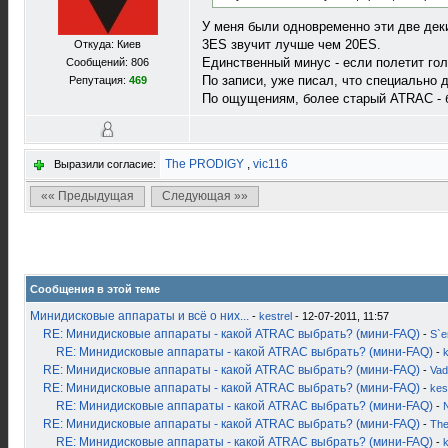
У меня были одновременно эти две дек
3ES звучит лучше чем 20ES.
Откуда: Киев
Единственный минус - если полетит гол
Сообщений: 806
По записи, уже писал, что специально 
Репутация:
469
По ощущениям, более старый ATRAC - 
The PRODIGY
,
vic116
Выразили согласие:
«« Предыдущая
Следующая »»
Сообщения в этой теме
Минидисковые аппараты и всё о них...
-
kestrel
- 12-07-2011, 11:57
RE: Минидисковые аппараты - какой ATRAC выбрать? (мини-FAQ)
-
S`
RE: Минидисковые аппараты - какой ATRAC выбрать? (мини-FAQ)
-
k
RE: Минидисковые аппараты - какой ATRAC выбрать? (мини-FAQ)
-
Vad
RE: Минидисковые аппараты - какой ATRAC выбрать? (мини-FAQ)
-
kes
RE: Минидисковые аппараты - какой ATRAC выбрать? (мини-FAQ)
-
RE: Минидисковые аппараты - какой ATRAC выбрать? (мини-FAQ)
-
Th
RE: Минидисковые аппараты - какой ATRAC выбрать? (мини-FAQ)
-
k