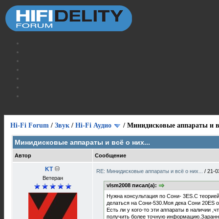
Hi-Fi Forum
/
Звук
/
Hi-Fi Аудио
/
Минидисковые аппараты и вс
Минидисковые аппараты и всё о них...
Автор
Сообщение
KT
RE: Минидисковые аппараты и всё о них...
/
21-0
Ветеран
vlsm2008 писал(а):
Нужна консультация по Сони- 3ES.С теорией
делаться на Сони-530.Моя дека Сони 20ES о
Есть ли у кого-то эти аппараты в наличии ,
получить более точную информацию.Заранн