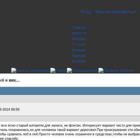
Вход
Зарегистрироваться
Главная
Новости
Обзоры
Статьи
Музыка
Бренды
Каталог
ё о них...
3-2014 09:59
 все ясно-старый алгоритм,для записи, не фонтан. Интересует вариант чисто для про
чень понравилась,но для человека такой вариант дороговат.При проигрывании эти об
чтобы сравнить лоб в лоб.Просто человек очень ограничен в средствах,чтобы не выбра
ее спасибо.