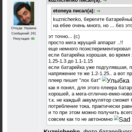
kuznichenko писал(а):
etoneya писал(а):
kuznichenko, берегите батарейны
на ебее очень много, но ... без эт
Откуда: Украина
Сообщений: 241
эт точно... (с)
Репутация:
40
просто мега жрущий аппарат ..!!
еще немного поэкспериментировал .
если батарейка хорошая, во время 
1.25-1.3 до 1.1-1.15
если батарейка уже подгулявшая, 
напряжение те же 1.2-1.25.. а вот п
плеер пишет "лох бат"
как я понял, для этого плеера бата
хорошей, а мега-отлично-емко-новой
т.к. не каждый аккумулятор сможет
потребление тока, практически рав
и то при этом можно получить всег
совсем как то не автономно
Kuznichenko
, фото батарейног