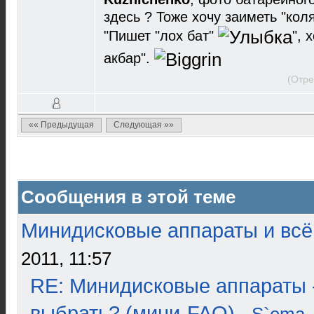
здесь ? Тоже хочу заиметь "коля
"Пишет "лох бат"
", 
акбар".
(Отре
«« Предыдущая
Следующая »»
Сообщения в этой теме
Минидисковые аппараты и всё 
2011, 11:57
RE: Минидисковые аппараты 
выбрать? (мини-FAQ)