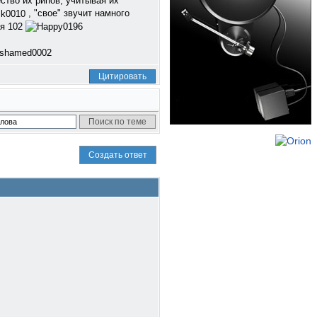
ство их рипов, учитывая их
, "свое" звучит намного
ия 102
Цитировать
Создать ответ