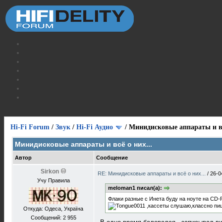
Hi-Fi Forum
/
Звук
/
Hi-Fi Аудио
/
Минидисковые аппараты и вс
Минидисковые аппараты и всё о них...
Автор
Сообщение
Sirkon
RE: Минидисковые аппараты и всё о них...
/
26-0
Учу Правила
meloman1 писал(а):
Флаки разные с Инета буду на ноуте на CD-
,кассеты слушаю,классно пи
Откуда: Одеса, Україна
Сообщений: 2 955