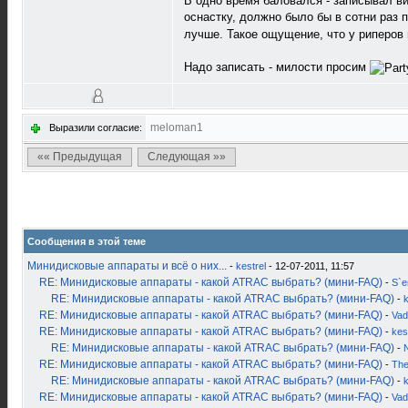
В одно время баловался - записывал ви
оснастку, должно было бы в сотни раз 
лучше. Такое ощущение, что у риперов 
Надо записать - милости просим
meloman1
Выразили согласие:
«« Предыдущая
Следующая »»
Сообщения в этой теме
Минидисковые аппараты и всё о них...
-
kestrel
- 12-07-2011, 11:57
RE: Минидисковые аппараты - какой ATRAC выбрать? (мини-FAQ)
-
S`
RE: Минидисковые аппараты - какой ATRAC выбрать? (мини-FAQ)
-
k
RE: Минидисковые аппараты - какой ATRAC выбрать? (мини-FAQ)
-
Vad
RE: Минидисковые аппараты - какой ATRAC выбрать? (мини-FAQ)
-
kes
RE: Минидисковые аппараты - какой ATRAC выбрать? (мини-FAQ)
-
RE: Минидисковые аппараты - какой ATRAC выбрать? (мини-FAQ)
-
Th
RE: Минидисковые аппараты - какой ATRAC выбрать? (мини-FAQ)
-
k
RE: Минидисковые аппараты - какой ATRAC выбрать? (мини-FAQ)
-
Vad