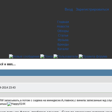
Вход
Зарегистрироваться
Главная
Новости
Обзоры
Статьи
Музыка
Бренды
Каталог
ё о них...
4-2014 23:43
RW записывать,а потом с сидюка на минидиски.А,главное,с винила записанные мд слу
шешь!