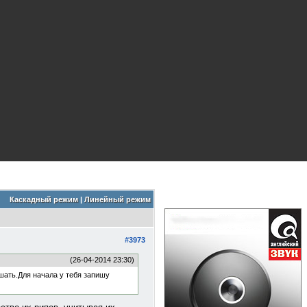
Каскадный режим
|
Линейный режим
#3973
(26-04-2014 23:30)
шать.Для начала у тебя запишу