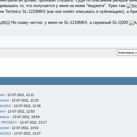
нил-рипы во флаке, пробовал слушать. Судя по описаниям риперов каче
превышать то, что получается у меня на моем "бюджете". Хрен там
не Technics SL-1210MKII (как они любят описывать в публикациях), а Ар
Но скажу честно: у меня не SL-1210MKII, а скромный SL-Q200
ema
- 12-07-2011, 12:11
estrel
- 12-07-2011, 12:23
im1913
- 12-07-2011, 12:36
trel
- 12-07-2011, 12:53
Neprus
- 13-07-2011, 19:54
e PRODIGY
- 12-07-2011, 13:17
estrel
- 12-07-2011, 14:52
im1913
- 12-07-2011, 13:27