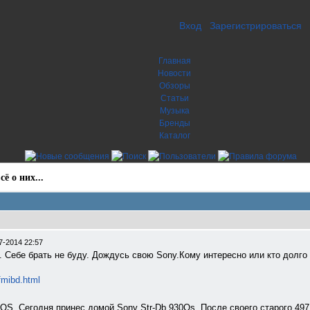
Вход
Зарегистрироваться
Главная
Новости
Обзоры
Статьи
Музыка
Бренды
Каталог
ё о них...
7-2014 22:57
0. Себе брать не буду. Дождусь свою Sony.Кому интересно или кто долго 
.fmibd.html
QS. Сегодня принес домой Sony Str-Db 930Qs. После своего старого 49