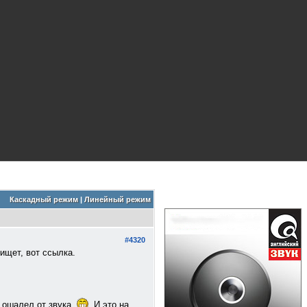
Каскадный режим
|
Линейный режим
#4320
ищет, вот ссылка.
7 ошалел от звука
И это на