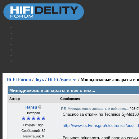
Hi-Fi Forum
/
Звук
/
Hi-Fi Аудио
/
Минидисковые аппараты и вс
Минидисковые аппараты и всё о них...
Автор
Сообщение
Hansu
RE: Минидисковые аппараты и всё о них...
/
03-0
Ветеран
Спасибо за отклик по Technics Sj-Md15
Откуда: Riga
http://www.ss.lv/msg/ru/electronics/audi..
Сообщений: 32
Репутация:
0
Решился обновлять свой парк до серии 