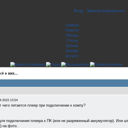
Вход
Зарегистрироваться
Главная
Новости
Обзоры
Статьи
Музыка
Бренды
Каталог
ё о них...
4-2015 13:54
чего питается плеер при подключении к компу?
ля подключения плеера к ПК (или не разряженный аккумулятор). Или шт
) на фото.