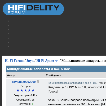
Hi-Fi Forum
/
Звук
/
Hi-Fi Аудио
/
Минидисковые аппараты и вс
Минидисковые аппараты и всё о них...
Автор
Сообщение
pavluha20092009
RE: Минидисковые аппараты и всё о них...
/
03-0
Ветеран
Владельцы SONY MZ-RH1, помогите! От 
[/quote]
Откуда: Кривой Рог
Сообщений: 28
Аска, В Вашем вопросе необходим БП д
Репутация:
8
таким-же разъёмом на 3V. Ниже они (БП