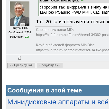
quadrokot писал(а):
Я зробив так: цифранув з вінілу на
ЦАПою PSaudio PWD MKII. Сіді від
Т.е. 20-ка используется только
Откуда: СПб
Справочник ветки MD:
Сообщений: 2 703
https://hi-fi-forum.net/forum/thread-34362-p
Репутация:
217
Клуб любителей формата MiniDisc:
https://hi-fi-forum.net/forum/thread-34362-p
«« Предыдущая
Следующая »»
Сообщения в этой теме
Минидисковые аппараты и всё 