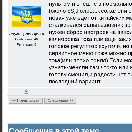
пультом и внешне в нормально
(около 8$).Голова,к сожалени
новая уже едет от китайских м
сталкивался раньше,возник во
нужен сброс настроек на завод
Откуда: Днепр Украина
калибровка тока или еще каки
Сообщений: 48
Репутация:
5
головке,регулятор крутили, но
сервисное меню тоже можно п
тока(или плохо понял).Если мо
узнать-меняли там что-то или 
голову сменил,и радости нет п
последний вариант.
«« Предыдущая
Следующая »»
Сообщения в этой теме