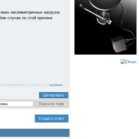
сяких несимметричных нагрузок
бом случае по этой причине
(Отредактировал 27-11-2016 в 21:34
my3ukant
.)
Цитировать
Создать ответ