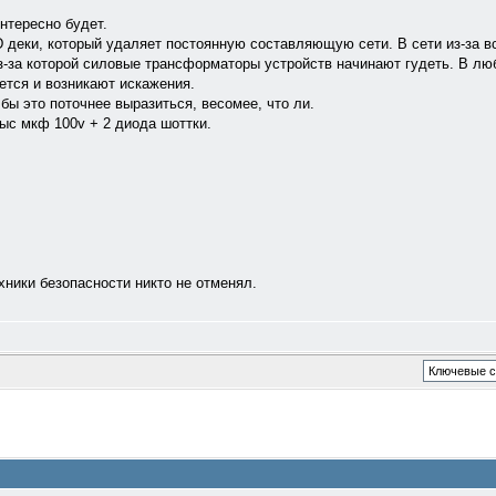
нтересно будет.
 деки, который удаляет постоянную составляющую сети. В сети из-за в
з-за которой силовые трансформаторы устройств начинают гудеть. В лю
тся и возникают искажения.
к бы это поточнее выразиться, весомее, что ли.
ыс мкф 100v + 2 диода шоттки.
хники безопасности никто не отменял.