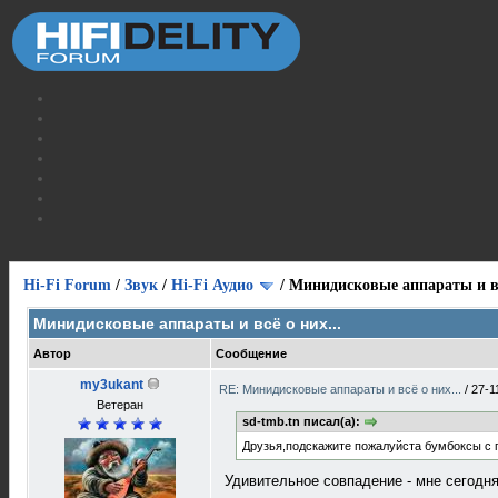
Hi-Fi Forum
/
Звук
/
Hi-Fi Аудио
/
Минидисковые аппараты и вс
Минидисковые аппараты и всё о них...
Автор
Сообщение
my3ukant
RE: Минидисковые аппараты и всё о них...
/
27-1
Ветеран
sd-tmb.tn писал(а):
Друзья,подскажите пожалуйста бумбоксы с 
Удивительное совпадение - мне сегодн