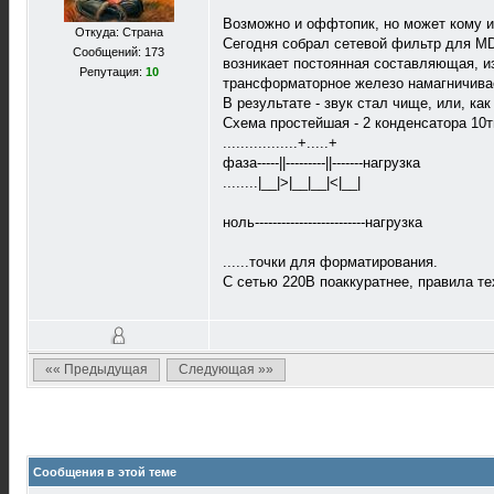
Возможно и оффтопик, но может кому и
Откуда: Страна
Сегодня собрал сетевой фильтр для MD
Сообщений: 173
возникает постоянная составляющая, и
Репутация:
10
трансформаторное железо намагничивае
В результате - звук стал чище, или, ка
Схема простейшая - 2 конденсатора 10т
.................+.....+
фаза-----||---------||-------нагрузка
........|__|>|__|__|<|__|
ноль-------------------------нагрузка
......точки для форматирования.
С сетью 220В поаккуратнее, правила те
«« Предыдущая
Следующая »»
Сообщения в этой теме