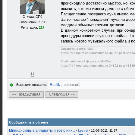
происходило достаточно быстро, но, к
помнить, что мы имеем дело не с обыч
Расщепление лазерного луча имело мес
Откуда: СПб
За точностью "попадания" луча на дор
Сообщений: 2 703
следили обычные трекинг-датчики.
Репутация:
217
В данном конкретном случае, при обна
процедуры записи звукового файла. Т.к
запись нового музыкального файла и п
Справочник ветки MD:
https://hi-fi-forum.net/forum/thread-34362-post-365
Клуб любителей формата MiniDisc:
https://hi-fi-forum.net/forum/thread-34362-post-438
Ruslik
,
meloman1
Выразили согласие:
«« Предыдущая
Следующая »»
Сообщения в этой теме
Минидисковые аппараты и всё о них...
-
kestrel
- 12-07-2011, 11:57