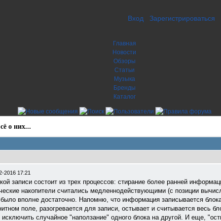
Вход
Зарегистрироваться
Главная
Новости
Обзоры
Статьи
Музыка
Бренды
Каталог
ё о них...
2-2016 17:21
ой записи состоит из трех процессов: стирание более ранней информаци
тические накопители считались медленнодействующими (с позиции вычисл
 было вполне достаточно. Напомню, что информация записывается блок
итном поле, разогревается для записи, остывает и считывается весь б
 исключить случайное "наползание" одного блока на другой. И еще, "ос