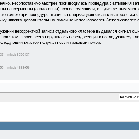
онечно, несопоставимо быстрее производилась процедура считывания за
ным непрерывным (аналоговым) процессом записи, а с дискретным мног
то только при процедуре чтения в поляризационном анализаторе с исп
ожку никаких дополнительных лучей не использовалось (использовался о
ружении некорректной записи отдельного кластера выдавался сигнал ош
. при этом скорее всего нарушалась переадресация к последующему кла
оследующий кластер получал новый трековый номер.
6437.html#pid3656437
3959.html#pid4383959