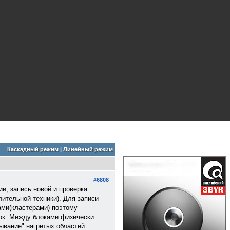
Каскадный режим
|
Линейный режим
#6808
и, запись новой и проверка
ительной техники). Для записи
ами(кластерами) поэтому
лок. Между блоками физически
тывание" нагретых областей