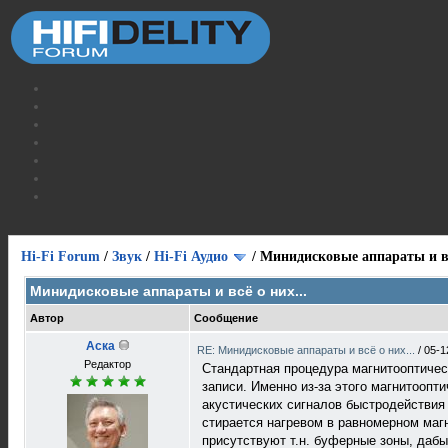
Hi-Fi Forum
/
Звук
/
Hi-Fi Аудио
/
Минидисковые аппараты и вс
Минидисковые аппараты и всё о них...
Автор
Сообщение
Аска
RE: Минидисковые аппараты и всё о них...
/
05-1
Редактор
Стандартная процедура магнитооптическ
записи. Именно из-за этого магнитооп
акустических сигналов быстродействия
стирается нагревом в равномерном магн
присутствуют т.н. буферные зоны, дабы