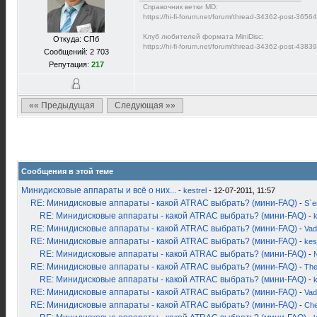
Справочник ветки MD:
https://hi-fi-forum.net/forum/thread-34362-post-365
Клуб любителей формата MiniDisc:
Откуда: СПб
https://hi-fi-forum.net/forum/thread-34362-post-438
Сообщений: 2 703
Репутация:
217
«« Предыдущая
Следующая »»
Сообщения в этой теме
Минидисковые аппараты и всё о них...
-
kestrel
- 12-07-2011, 11:57
RE: Минидисковые аппараты - какой ATRAC выбрать? (мини-FAQ)
-
S`
RE: Минидисковые аппараты - какой ATRAC выбрать? (мини-FAQ)
-
k
RE: Минидисковые аппараты - какой ATRAC выбрать? (мини-FAQ)
-
Vad
RE: Минидисковые аппараты - какой ATRAC выбрать? (мини-FAQ)
-
kes
RE: Минидисковые аппараты - какой ATRAC выбрать? (мини-FAQ)
-
RE: Минидисковые аппараты - какой ATRAC выбрать? (мини-FAQ)
-
Th
RE: Минидисковые аппараты - какой ATRAC выбрать? (мини-FAQ)
-
k
RE: Минидисковые аппараты - какой ATRAC выбрать? (мини-FAQ)
-
Vad
RE: Минидисковые аппараты - какой ATRAC выбрать? (мини-FAQ)
-
Ch