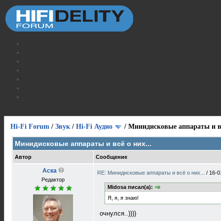
Hi-Fi Forum
/
Звук
/
Hi-Fi Аудио
/
Минидисковые аппараты и вс
Минидисковые аппараты и всё о них...
Автор
Сообщение
Аска
RE: Минидисковые аппараты и всё о них...
/
16-0
Редактор
Midosa писал(а):
Я, я, я знаю!
очнулся..))))