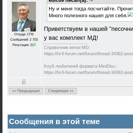
edic69 писал(а):
Ну и меня тогда посчитайте. Прочит
Много полезного нашел для себя.
Приветствуем в нашей "песочни
Откуда: СПб
у вас комплект МД!
Сообщений: 2 703
Репутация:
217
Справочник ветки MD:
https://hi-fi-forum.net/forum/thread-34362-p
Клуб любителей формата MiniDisc:
https://hi-fi-forum.net/forum/thread-34362-p
«« Предыдущая
Следующая »»
Сообщения в этой теме