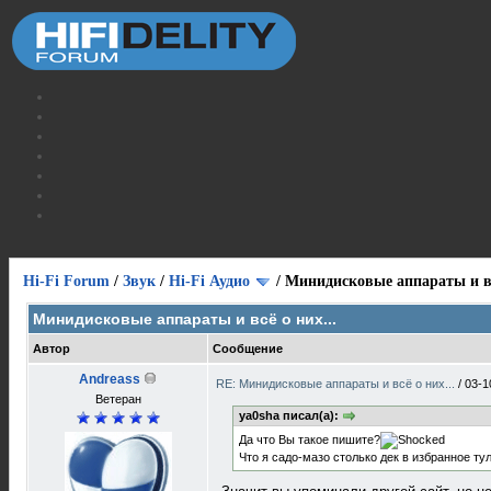
Hi-Fi Forum
/
Звук
/
Hi-Fi Аудио
/
Минидисковые аппараты и вс
Минидисковые аппараты и всё о них...
Автор
Сообщение
Andreass
RE: Минидисковые аппараты и всё о них...
/
03-1
Ветеран
ya0sha писал(а):
Да что Вы такое пишите?
Что я садо-мазо столько дек в избранное ту