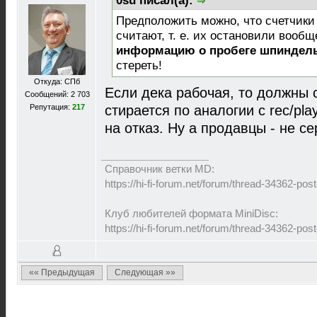
0su писал(а):
Предположить можно, что счетчики 
считают, т. е. их остановили вообщ
информацию о пробеге шпиндель
стереть!
Откуда: СПб
Если дека рабочая, то должны 
Сообщений: 2 703
Репутация:
217
стирается по аналогии с rec/pl
на отказ. Ну а продавцы - не се
Справочник ветки MD:
https://hi-fi-forum.net/forum/thread-34362-p
Клуб любителей формата MiniDisc:
https://hi-fi-forum.net/forum/thread-34362-p
«« Предыдущая
Следующая »»