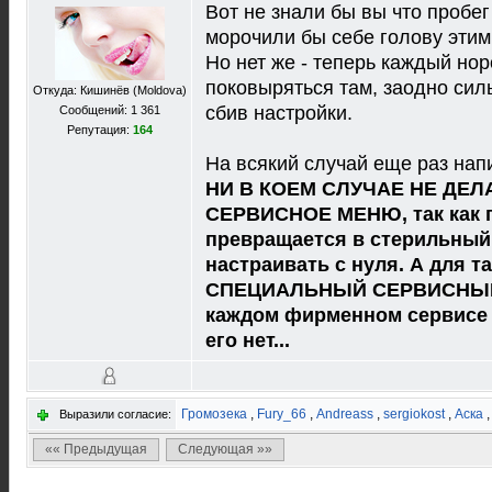
Вот не знали бы вы что пробег
морочили бы себе голову этим
Но нет же - теперь каждый нор
поковыряться там, заодно сил
Откуда: Кишинёв (Moldova)
сбив настройки.
Сообщений: 1 361
Репутация:
164
На всякий случай еще раз нап
НИ В КОЕМ СЛУЧАЕ НЕ ДЕЛ
СЕРВИСНОЕ МЕНЮ, так как п
превращается в стерильный
настраивать с нуля. А для т
СПЕЦИАЛЬНЫЙ СЕРВИСНЫЙ 
каждом фирменном сервисе б
его нет...
Громозека
,
Fury_66
,
Andreass
,
sergiokost
,
Аска
Выразили согласие:
«« Предыдущая
Следующая »»