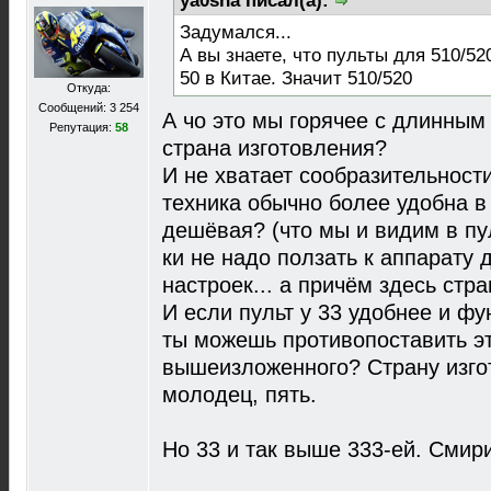
ya0sha писал(а):
Задумался...
А вы знаете, что пульты для 510/52
50 в Китае. Значит 510/520
Откуда:
Сообщений: 3 254
А чо это мы горячее с длинным
Репутация:
58
страна изготовления?
И не хватает сообразительности
техника обычно более удобна в
дешёвая? (что мы и видим в пуль
ки не надо ползать к аппарату
настроек... а причём здесь стр
И если пульт у 33 удобнее и фу
ты можешь противопоставить эт
вышеизложенного? Страну изгот
молодец, пять.
Но 33 и так выше 333-ей. Смири