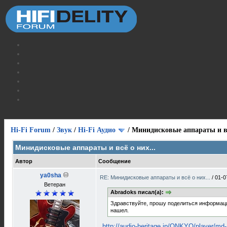
Hi-Fi Forum
/
Звук
/
Hi-Fi Аудио
/
Минидисковые аппараты и вс
Минидисковые аппараты и всё о них...
Автор
Сообщение
ya0sha
RE: Минидисковые аппараты и всё о них...
/
01-0
Ветеран
Abradoks писал(а):
Здравствуйте, прошу поделиться информацие
нашел.
http://audio-heritage.jp/ONKYO/player/md