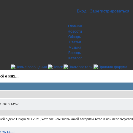
Вход
Зарегистрироваться
Главная
Новости
Обзоры
Статьи
Музыка
Бренды
Каталог
ё о них...
7-2018 13:52
й о деке Onkyo MD 2521, хотелось бы знать какой алгоритм Atraс в ней используется?
-125.html