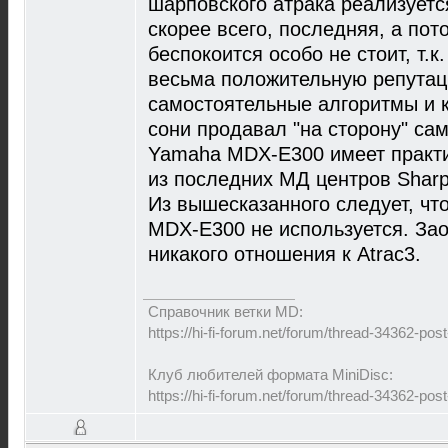
шарповского атрака реализуется
скорее всего, последняя, а пот
беспокоится особо не стоит, т.
весьма положительную репутац
самостоятельные алгоритмы и к
сони продавал "на сторону" са
Yamaha MDX-E300 имеет практич
из последних МД центров Shar
Из вышесказанного следует, чт
MDX-E300 не используется. Зао
никакого отношения к Atrac3.
Справочник ветки MD:
https://hi-fi-forum.net/forum/thread-34362-p
Клуб любителей формата MiniDisc:
https://hi-fi-forum.net/forum/thread-34362-p