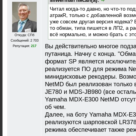
silwerman писал(а):
Читал когда-то давно, но что-то под
атракR, только с добавленной возм
уже совсем другая версия кодека? 
то обман, типа пишется в ЛП2, а ра
всё нормально, и можно брать с эт
Откуда: СПб
Сообщений: 2 703
Вы действительно многое подз
Репутация:
217
путаница. Начну с конца. "Обм
формат SP является исключит
реализуется ПО для режима Net 
минидисковые рекодеры. Возмо
NetMD был реализован только в
JE780 и MDS-JB980 (все остальн
Yamaha MDX-E300 NetMD отсутс
об чем.
Далее, на боту Yamaha MDX-E
реализуются шарповской LR378
режима обеспечивает также ре