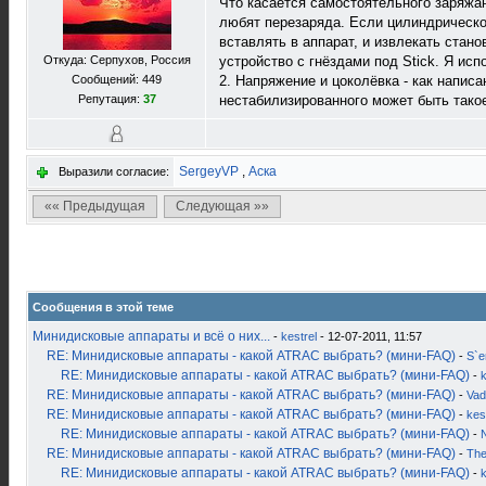
Что касается самостоятельного заряжан
любят перезаряда. Если цилиндрическом
вставлять в аппарат, и извлекать стан
Откуда: Серпухов, Россия
устройство с гнёздами под Stick. Я ис
Сообщений: 449
2. Напряжение и цоколёвка - как напис
Репутация:
37
нестабилизированного может быть такое
SergeyVP
,
Аска
Выразили согласие:
«« Предыдущая
Следующая »»
Сообщения в этой теме
Минидисковые аппараты и всё о них...
-
kestrel
- 12-07-2011, 11:57
RE: Минидисковые аппараты - какой ATRAC выбрать? (мини-FAQ)
-
S`
RE: Минидисковые аппараты - какой ATRAC выбрать? (мини-FAQ)
-
k
RE: Минидисковые аппараты - какой ATRAC выбрать? (мини-FAQ)
-
Vad
RE: Минидисковые аппараты - какой ATRAC выбрать? (мини-FAQ)
-
kes
RE: Минидисковые аппараты - какой ATRAC выбрать? (мини-FAQ)
-
RE: Минидисковые аппараты - какой ATRAC выбрать? (мини-FAQ)
-
Th
RE: Минидисковые аппараты - какой ATRAC выбрать? (мини-FAQ)
-
k