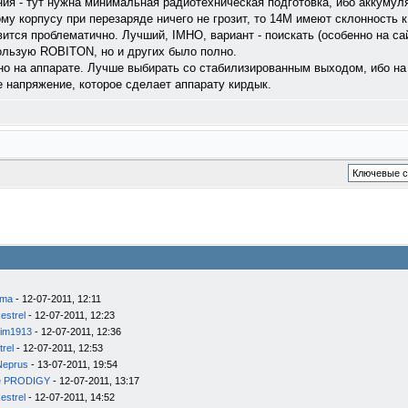
ия - тут нужна минимальная радиотехническая подготовка, ибо аккумуля
у корпусу при перезаряде ничего не грозит, то 14M имеют склонность к
овится проблематично. Лучший, IMHO, вариант - поискать (особенно на с
пользую ROBITON, но и других было полно.
ано на аппарате. Лучше выбирать со стабилизированным выходом, ибо на
 напряжение, которое сделает аппарату кирдык.
ema
- 12-07-2011, 12:11
estrel
- 12-07-2011, 12:23
im1913
- 12-07-2011, 12:36
trel
- 12-07-2011, 12:53
Neprus
- 13-07-2011, 19:54
e PRODIGY
- 12-07-2011, 13:17
estrel
- 12-07-2011, 14:52