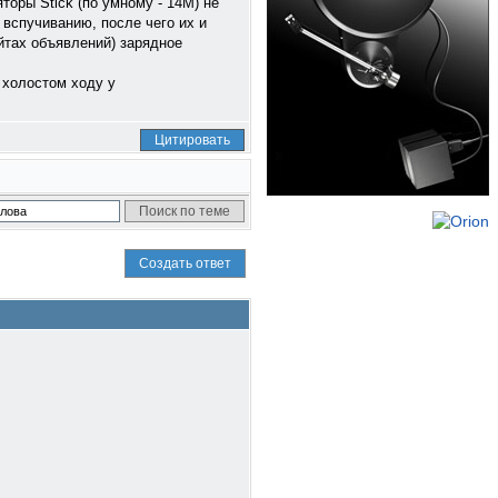
торы Stick (по умному - 14M) не
 вспучиванию, после чего их и
айтах объявлений) зарядное
 холостом ходу у
Цитировать
Создать ответ