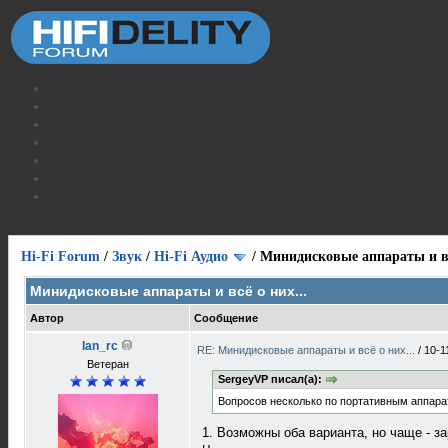
Hi-Fi Forum
/
Звук
/
Hi-Fi Аудио
/
Минидисковые аппараты и вс
Минидисковые аппараты и всё о них...
Автор
Сообщение
lan_rc
RE: Минидисковые аппараты и всё о них...
/
10-1
Ветеран
SergeyVP писал(а):
Вопросов несколько по портативным аппара
1. Возможны оба варианта, но чаще - з