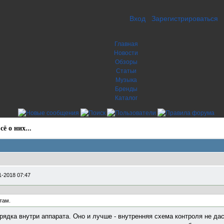
Вход
Зарегистрироваться
Главная
Новости
Обзоры
Статьи
Музыка
Бренды
Каталог
ё о них...
1-2018 07:47
там.
арядка внутри аппарата. Оно и лучше - внутренняя схема контроля не да