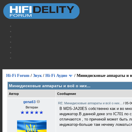
Hi-Fi Forum
/
Звук
/
Hi-Fi Аудио
/
Минидисковые аппараты и вс
Минидисковые аппараты и всё о них...
Автор
Сообщение
gena63
RE: Минидисковые аппараты и всё о них...
/
05-0
Ветеран
В MDS-JA20ES собственно как и во мно
индикатор.В данной деке это IC701 по 
отличаются , то причиной может быть л
индикатор-больше там нечему ломатьс