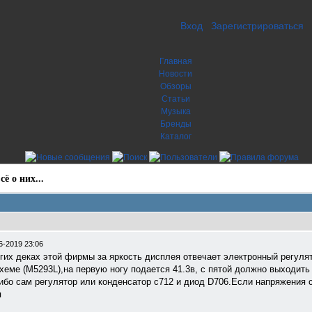
Вход
Зарегистрироваться
Главная
Новости
Обзоры
Статьи
Музыка
Бренды
Каталог
ё о них...
6-2019 23:06
гих деках этой фирмы за яркость дисплея отвечает электронный регулят
схеме (M5293L),на первую ногу подается 41.3в, с пятой должно выходить
ибо сам регулятор или конденсатор с712 и диод D706.Если напряжения 
я