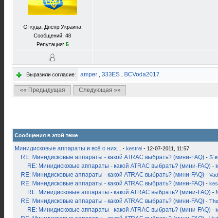
Откуда: Днепр Украина
Сообщений: 48
Репутация:
5
amper
,
333ES
,
BCVoda2017
Выразили согласие:
«« Предыдущая
Следующая »»
Сообщения в этой теме
Минидисковые аппараты и всё о них...
-
kestrel
- 12-07-2011, 11:57
RE: Минидисковые аппараты - какой ATRAC выбрать? (мини-FAQ)
-
S`
RE: Минидисковые аппараты - какой ATRAC выбрать? (мини-FAQ)
-
k
RE: Минидисковые аппараты - какой ATRAC выбрать? (мини-FAQ)
-
Vad
RE: Минидисковые аппараты - какой ATRAC выбрать? (мини-FAQ)
-
kes
RE: Минидисковые аппараты - какой ATRAC выбрать? (мини-FAQ)
-
RE: Минидисковые аппараты - какой ATRAC выбрать? (мини-FAQ)
-
Th
RE: Минидисковые аппараты - какой ATRAC выбрать? (мини-FAQ)
-
k