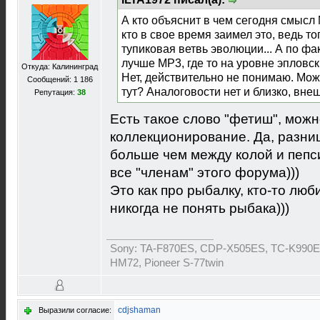
А кто объяснит в чем сегодня смысл 
кто в свое время заимел это, ведь т
тупиковая ветвь эволюции... А по фа
лучше MP3, где то на уровне эпловс
Откуда: Калининград
Нет, действительно не понимаю. Мож
Сообщений: 1 186
тут? Аналоговости нет и близко, вне
Репутация:
38
Есть такое слово "фетиш", можн
коллекционирование. Да, разниц
больше чем между колой и пепси
все "членам" этого форума)))
Это как про рыбалку, кто-то люби
никогда не понять рыбака)))
Sony: TA-F870ES, CDP-X505ES, TC-K990ES
HM72, Pioneer S-77twin
cdjshaman
Выразили согласие: