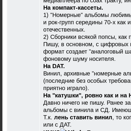
медиаплеера по сoax тракту, ин
На компакт-кассеты.
1) "Номерные" альбомы любимых
и рок-групп середины 70-х как 
отечественных.
2) Сборники всякой попсы, как
Пишу, в основном, с цифровых и
формат создает "аналоговый шар
фоновому шуму носителя.
На DAT.
Винил, архивные "номерные ал
(последние без особых требова
приятно играло).
На "катушки", ровно как и на 
Давно ничего не пишу. Ранее з
альбомы с винила и СД. Имеющ
Т.к.
лень ставить винил
, то к
или с ДАТ.