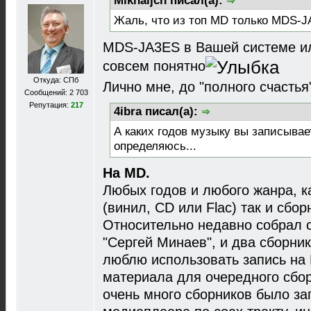
Mikhaljch писал(а):
Жаль, что из топ MD только MDS-JA
MDS-JA3ES в Вашей системе ил
совсем понятно
Откуда: СПб
Лично мне, до "полного счастья"
Сообщений: 2 703
Репутация:
217
4ibra писал(а):
А каких годов музыку вы записывае
определяюсь...
На MD.
Любых годов и любого жанра, 
(винил, CD или Flac) так и сбо
Относительно недавно собрал с
"Сергей Минаев", и два сборник
люблю использовать запись на 
материала для очередного сбор
очень много сборников было за