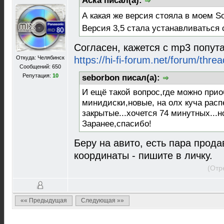
Аска писал(а):
А какая же версия стояла в моем 
Версия 3,5 стала устанавливаться 
Согласен, кажется с mp3 попута
Откуда: Челябинск
https://hi-fi-forum.net/forum/thr
Сообщений: 650
Репутация:
10
seborbon писал(а):
И ещё такой вопрос,где можно при
минидиски,новые, на олх куча расп
закрытые...хочется 74 минутных...
Заранее,спасибо!
Беру на авито, есть пара прод
координаты - пишите в личку.
(Отр
«« Предыдущая
Следующая »»