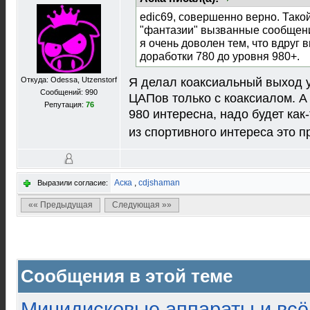
edic69, совершенно верно. Тако
"фантазии" вызванные сообщен
я очень доволен тем, что вдруг
доработки 780 до уровня 980+.
Я делал коаксиальный выход у 
Откуда: Odessa, Utzenstorf
Сообщений: 990
ЦАПов только с коаксиалом. А
Репутация:
76
980 интересна, надо будет как-
из спортивного интереса это п
Аска
,
cdjshaman
Выразили согласие:
«« Предыдущая
Следующая »»
Сообщения в этой теме
Минидисковые аппараты и всё 