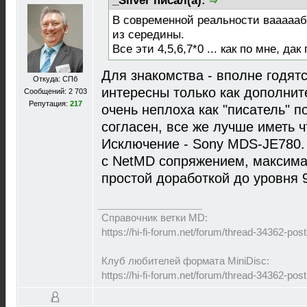
_Silver писал(а):
В современной реальности ваааааб
из середины.
Все эти 4,5,6,7*0 ... как по мне, дак
Для знакомства - вполне годят
Откуда: СПб
интересны только как дополнит
Сообщений: 2 703
Репутация:
217
очень неплоха как "писатель" 
согласен, все же лучше иметь ч
Исключение - Sony MDS-JE780.
с NetMD сопряжением, максим
простой доработкой до уровня 
Справочник ветки MD:
https://hi-fi-forum.net/forum/thread-34362-p
Клуб любителей формата MiniDisc:
https://hi-fi-forum.net/forum/thread-34362-p