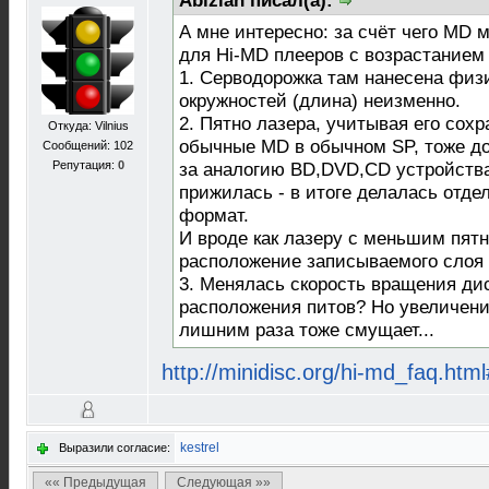
Abizian писал(а):
А мне интересно: за счёт чего MD
для Hi-MD плееров с возрастанием 
1. Серводорожка там нанесена физи
окружностей (длина) неизменно.
2. Пятно лазера, учитывая его со
Откуда: Vilnius
обычные MD в обычном SP, тоже до
Сообщений: 102
Репутация:
0
за аналогию BD,DVD,CD устройства 
прижилась - в итоге делалась отде
формат.
И вроде как лазеру с меньшим пятн
расположение записываемого слоя 
3. Менялась скорость вращения дис
расположения питов? Но увеличение
лишним раза тоже смущает...
http://minidisc.org/hi-md_faq.htm
kestrel
Выразили согласие:
«« Предыдущая
Следующая »»