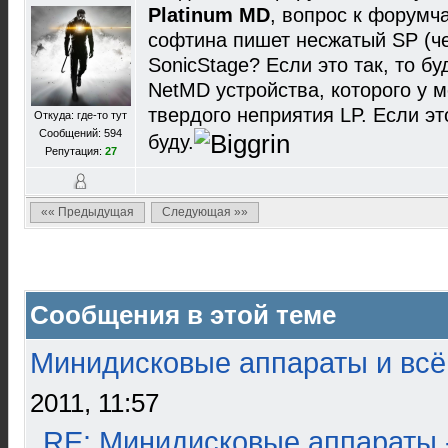
Platinum MD
, вопрос к форумча
софтина пишет несжатый SP (че
SonicStage? Если это так, то б
NetMD устройства, которого у 
твердого неприятия LP. Если эт
Откуда: где-то тут
Сообщений: 594
буду.
Репутация:
27
«« Предыдущая
Следующая »»
Сообщения в этой теме
Минидисковые аппараты и всё 
2011, 11:57
RE: Минидисковые аппараты 