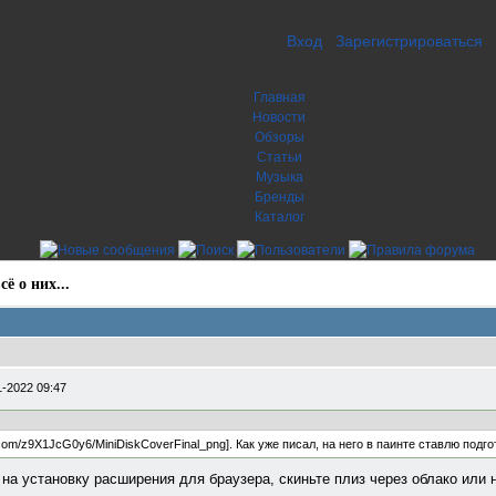
Вход
Зарегистрироваться
Главная
Новости
Обзоры
Статьи
Музыка
Бренды
Каталог
ё о них...
1-2022 09:47
s.com/z9X1JcG0y6/MiniDiskCoverFinal_png]. Как уже писал, на него в паинте ставлю подг
 на установку расширения для браузера, скиньте плиз через облако или