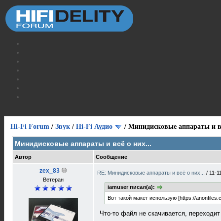
Hi-Fi Forum
/
Звук
/
Hi-Fi Аудио
/
Минидисковые аппараты и вс
Минидисковые аппараты и всё о них...
Автор
Сообщение
zex_83
RE: Минидисковые аппараты и всё о них...
/
11-1
Ветеран
iamuser писал(а):
Вот такой макет использую [https://anonfile
Что-то файл не скачивается, переходит