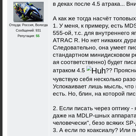
в деках после 4.5 атрака... В
А как же тогда насчёт топовых
1. У меня, к примеру, есть M
Откуда: Россия, Вологда
Сообщений: 931
555-ой, т.с. для внутреннего я
Репутация:
55
ATRAC R. Но нет никаких дур
Следовательно, она умеет пи
стандартном минидисковом ре
ая соответственно) будет пи
атраком 4.5
?? Проясни
чувствую себя несколько раз
Успокаивает лишь мысль, что
есть. Но, блин, на которой пи
2. Если писать через оптику - 
даже на MDLP-шных аппаратах
человечески", безо всяких SP
3. А если по коаксиалу? Или 