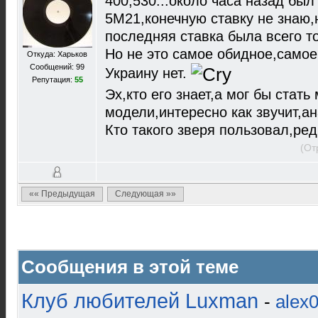
400,530...около часа назад был
5М21,конечную ставку не знаю,
последняя ставка была всего то
Но не это самое обидное,самое
Откуда: Харьков
Сообщений: 99
Украину нет.
Репутация:
55
Эх,кто его знает,а мог бы стать
модели,интересно как звучит,ан
Кто такого зверя пользовал,редк
(От
«« Предыдущая
Следующая »»
Сообщения в этой теме
Клуб любителей Luxman
-
alex