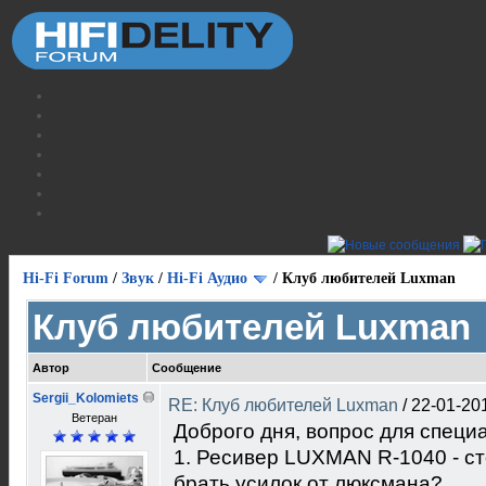
Hi-Fi Forum
/
Звук
/
Hi-Fi Аудио
/
Клуб любителей Luxman
Клуб любителей Luxman
Автор
Сообщение
Sergii_Kolomiets
RE: Клуб любителей Luxman
/
22-01-20
Ветеран
Доброго дня, вопрос для специ
1. Ресивер LUXMAN R-1040 - ст
брать усилок от люксмана?