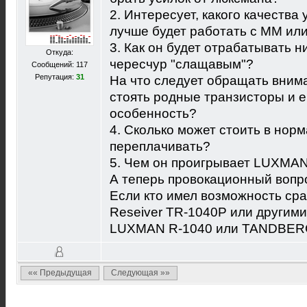
2. Интересует, какого качества 
лучше будет работать с ММ ил
3. Как он будет отрабатывать н
Откуда:
чересчур "слащавым"?
Сообщений: 117
Репутация:
31
На что следует обращать внима
стоять родные транзисторы и е
особенность?
4. Сколько может стоить в нор
переплачивать?
5. Чем он проигрывает LUXMAN
А теперь провокационный вопр
Если кто имел возможность ср
Reseiver TR-1040P или другими
LUXMAN R-1040 или TANDBER
«« Предыдущая
Следующая »»