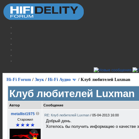
Hi-Fi Forum
/
Звук
/
Hi-Fi Аудио
/
Клуб любителей Luxman
Клуб любителей Luxman
Автор
Сообщение
metallist1975
RE: Клуб любителей Luxman
/
05-04-2013 16:00
Старожил
Добрый день.
Хотелось бы получить информацию о качестве з