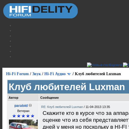
Hi-Fi Forum
/
Звук
/
Hi-Fi Аудио
/
Клуб любителей Luxman
Клуб любителей Luxman
Автор
Сообщение
paraloid
RE: Клуб любителей Luxman
/
11-04-2013 13:35
Ветеран
Скажите кто в курсе что за аппа
оценке что из себя представляе
дней у меня но поскольку в HI-F