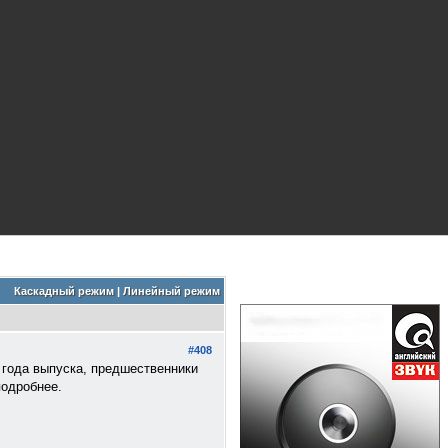
Каскадный режим
|
Линейный режим
#408
 года выпуска, предшественники
подробнее.