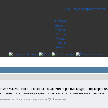
Вход
Зарегистрироваться
Главная
Новости
Обзоры
Статьи
Музыка
Бренды
Каталог
an SQ,505/507
без х
, насколько знаю более ранние модели, примерно 68
 транзисторы, хотя не уверен. Возможно кто-то пользовался , напишет 
ечивает спокойную и счастливую жизнь."(Ф. Раневская)