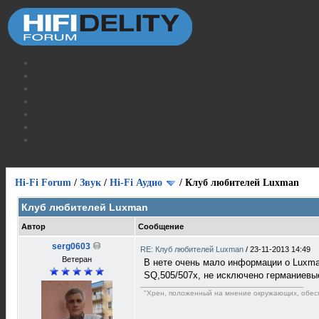
Hi-Fi Forum
/
Звук
/
Hi-Fi Аудио
/
Клуб любителей Luxman
Клуб любителей Luxman
Автор
Сообщение
serg0603
RE: Клуб любителей Luxman
/
23-11-2013 14:49
Ветеран
В нете очень мало информации о Luxm
SQ,505/507х, не исключено германиевые
"Хрен, положенный на мнение окружающих, обесп