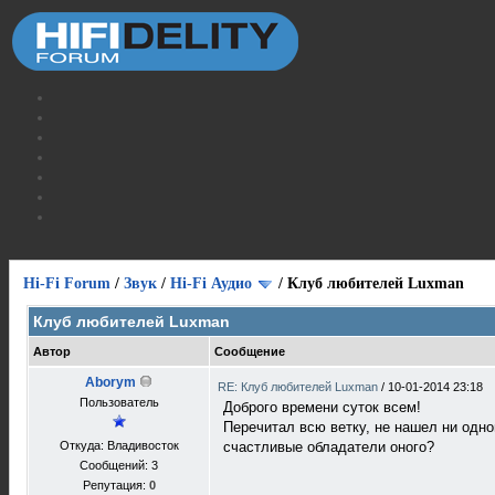
Hi-Fi Forum
/
Звук
/
Hi-Fi Аудио
/
Клуб любителей Luxman
Клуб любителей Luxman
Автор
Сообщение
Aborym
RE: Клуб любителей Luxman
/
10-01-2014 23:18
Пользователь
Доброго времени суток всем!
Перечитал всю ветку, не нашел ни одн
Откуда: Владивосток
счастливые обладатели оного?
Сообщений: 3
Репутация:
0