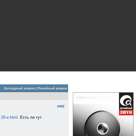
Каскадный режим
|
Линейный режим
#442
05-e.html.
Есть ли тут