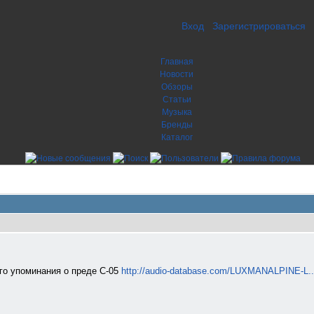
Вход
Зарегистрироваться
Главная
Новости
Обзоры
Статьи
Музыка
Бренды
Каталог
ого упоминания о преде С-05
http://audio-database.com/LUXMANALPINE-L...