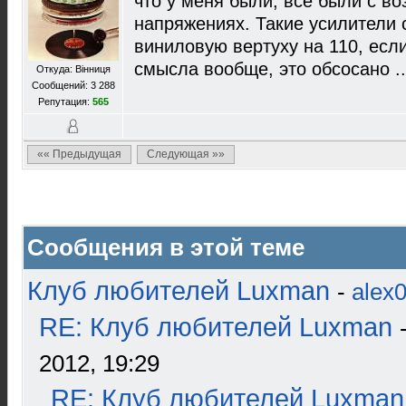
что у меня были, все были с в
напряжениях. Такие усилители с
виниловую вертуху на 110, если
смысла вообще, это обсосано ..
Откуда: Вінниця
Сообщений: 3 288
Репутация:
565
«« Предыдущая
Следующая »»
Сообщения в этой теме
Клуб любителей Luxman
-
alex
RE: Клуб любителей Luxman
2012, 19:29
RE: Клуб любителей Luxman