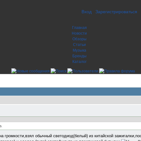
Вход
Зарегистрироваться
Главная
Новости
Обзоры
Статьи
Музыка
Бренды
Каталог
о.
на громкости,взял обычный светодиод(белый) из китайской зажигалки,п