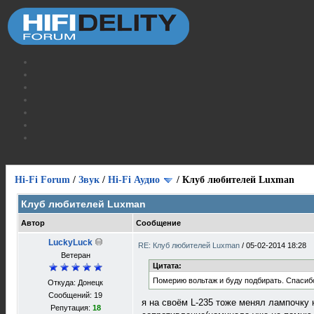
Hi-Fi Forum
/
Звук
/
Hi-Fi Аудио
/
Клуб любителей Luxman
Клуб любителей Luxman
Автор
Сообщение
LuckyLuck
RE: Клуб любителей Luxman
/
05-02-2014 18:28
Ветеран
Цитата:
Померию вольтаж и буду подбирать. Спасиб
Откуда: Донецк
Сообщений: 19
я на своём L-235 тоже менял лампочку 
Репутация:
18