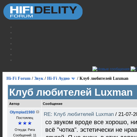
Hi-Fi Forum
/
Звук
/
Hi-Fi Аудио
/
Клуб любителей Luxman
Клуб любителей Luxman
Автор
Сообщение
Olympiad1980
RE: Клуб любителей Luxman
/
21-07-2
Постоялец
со звуком вроде все хорошо, н
всё "чотка". эстетически не нра
Откуда: Рига
Сообщений: 11