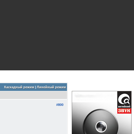
Каскадный режим
|
Линейный режим
#800