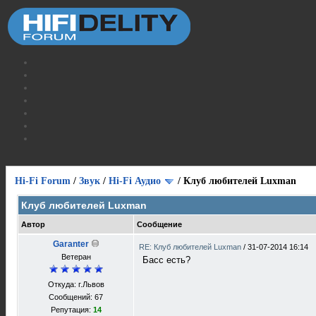
Hi-Fi Forum
/
Звук
/
Hi-Fi Аудио
/
Клуб любителей Luxman
Клуб любителей Luxman
Автор
Сообщение
Garanter
RE: Клуб любителей Luxman
/
31-07-2014 16:14
Ветеран
Басс есть?
Откуда: г.Львов
Сообщений: 67
Репутация:
14