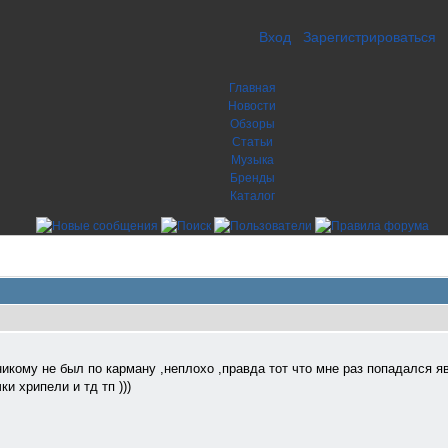
Вход
Зарегистрироваться
Главная
Новости
Обзоры
Статьи
Музыка
Бренды
Каталог
 никому не был по карману ,неплохо ,правда тот что мне раз попадался я
ки хрипели и тд тп )))