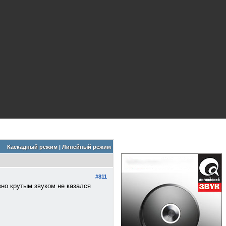
Каскадный режим
|
Линейный режим
#811
вно крутым звуком не казался