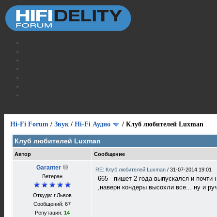
Hi-Fi Forum
/
Звук
/
Hi-Fi Аудио
/
Клуб любителей Luxman
Клуб любителей Luxman
Автор
Сообщение
Garanter
RE: Клуб любителей Luxman
/
31-07-2014 19:01
Ветеран
665 - пишет 2 года выпускался и почти
,наверн кондеры высохли все... ну и руч
Откуда: г.Львов
Сообщений: 67
Репутация:
14