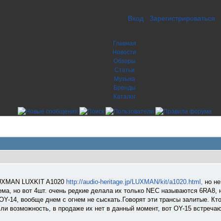
Вход
Зарегистрироваться
Главная
Новости
Обзоры
Статьи
Музыка
Бренды
Каталог
 LUXMAN LUXKIT A1020
http://audio-heritage.jp/LUXMAN/kit/a1020.html,
но не
ема, но вот 4шт. очень редкие делала их только NEC называются 6RA8, 
OY-14, вообще днем с огнем не сыскать.Говорят эти трансы залитые. Кто
ли возможность, в продаже их нет в данный момент, вот OY-15 встречаю