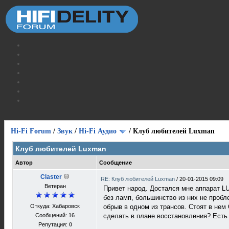
Hi-Fi Forum
/
Звук
/
Hi-Fi Аудио
/
Клуб любителей Luxman
Клуб любителей Luxman
Автор
Сообщение
Claster
RE: Клуб любителей Luxman
/
20-01-2015 09:09
Ветеран
Привет народ. Достался мне аппарат
без ламп, большинство из них не пробл
Откуда: Хабаровск
обрыв в одном из трансов. Стоят в нем 
Сообщений: 16
сделать в плане восстановления? Есть 
Репутация:
0