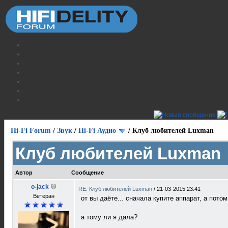
Hi-Fi Forum
/
Звук
/
Hi-Fi Аудио
/
Клуб любителей Luxman
Клуб любителей Luxman
Автор
Сообщение
o-jack
RE: Клуб любителей Luxman
/
21-03-2015 23:41
Ветеран
от вы даёте... сначала купите аппарат, а пот
а тому ли я дала?