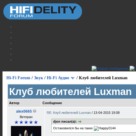
Hi-Fi Forum
/
Звук
/
Hi-Fi Аудио
/
Клуб любителей Luxman
Клуб любителей Luxman
Автор
Сообщение
alex0665
RE: Клуб любителей Luxman
/
13-04-2015 19:08
Ветеран
djon писал(а):
Остановился бы на таких