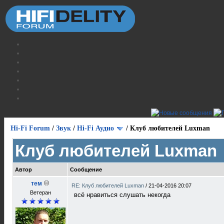
Hi-Fi Forum
/
Звук
/
Hi-Fi Аудио
/
Клуб любителей Luxman
Клуб любителей Luxman
Автор
Сообщение
тем
RE: Клуб любителей Luxman
/
21-04-2016 20:07
Ветеран
всё нравиться слушать некогда