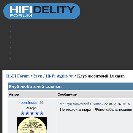
Hi-Fi Forum
/
Звук
/
Hi-Fi Аудио
/
Клуб любителей Luxman
Клуб любителей Luxman
Автор
Сообщение
borninussr
RE: Клуб любителей Luxman
/
22-04-2016 07:15
Ветеран
Неплохой аппарат. Фоно-кабель поменя