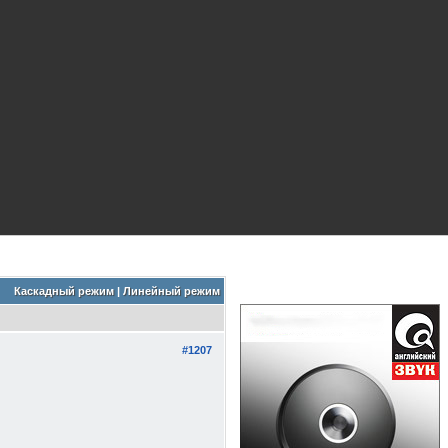
Каскадный режим
|
Линейный режим
#1207