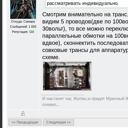
рассматривать индивидуально.
Смотрим внимательно на транс,
видим 5 проводов(две по 100во
Откуда: Самара
Сообщений: 1 650
30вольт), то все можно перекл
Репутация:
116
параллельные обмотки на 100в
вдвое), сконнектить последова
совковые трансы для аппарату
схеме.
И настанет час Жатвы,и придет Мрачный Ж
плевел...
«« Предыдущая
Следующая »»