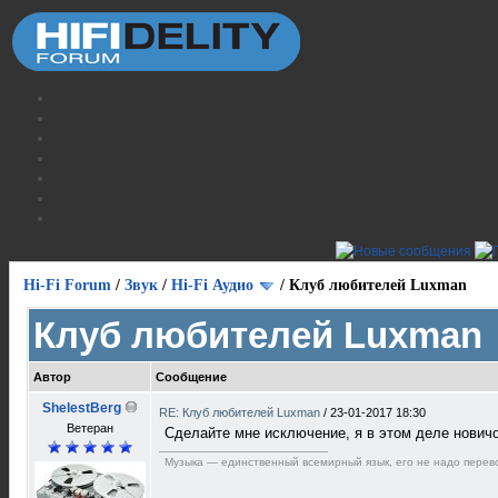
Hi-Fi Forum
/
Звук
/
Hi-Fi Аудио
/
Клуб любителей Luxman
Клуб любителей Luxman
Автор
Сообщение
ShelestBerg
RE: Клуб любителей Luxman
/
23-01-2017 18:30
Ветеран
Сделайте мне исключение, я в этом деле нович
Музыка — единственный всемирный язык, его не надо перево